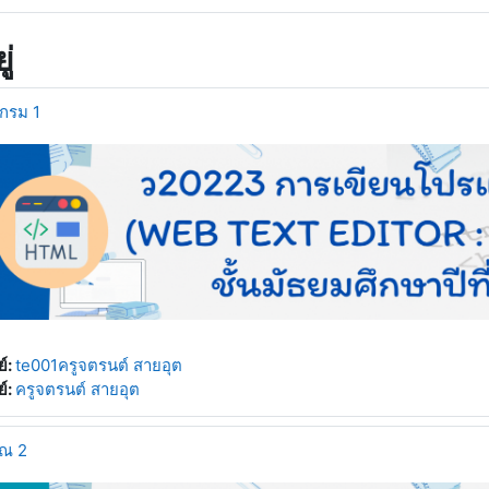
ู่
กรม 1
์:
te001ครูจตรนต์ สายอุต
์:
ครูจตรนต์ สายอุต
วณ 2